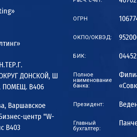
40702
ting»
10677
ОГРН
95200
ОКПО/ОКВЭД:
лтинг»
04452
БИК:
Н.ТЕР.Г.
Фили
Полное
КРУГ ДОНСКОЙ, Ш
наименование
«Совк
банка:
, ПОМЕЩ. B406
Веде
Президент:
ква, Варшавское
2, Бизнес-центр "W-
Панч
Главный
ис В403
бухгалтер: