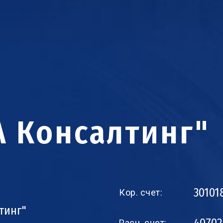
А Консалтинг"
30101
Кор. счет:
лтинг"
Расч. счет: