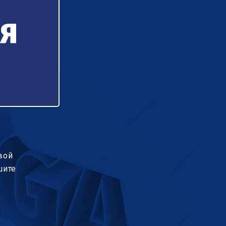
я
вой
шите