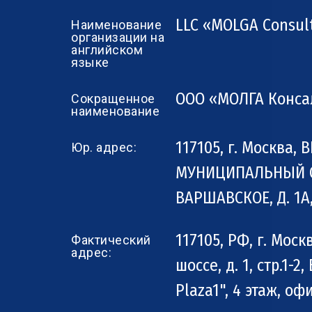
LLC «MOLGA Consul
Наименование
организации на
английском
языке
ООО «МОЛГА Конса
Сокращенное
наименование
117105, г. Москва, В
Юр. адрес:
МУНИЦИПАЛЬНЫЙ О
ВАРШАВСКОЕ, Д. 1А
117105, РФ, г. Мос
Фактический
адрес:
шоссе, д. 1, стр.1-
Plaza1", 4 этаж, оф